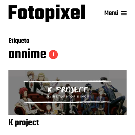
Menú
Etiqueta
annime
1
K project