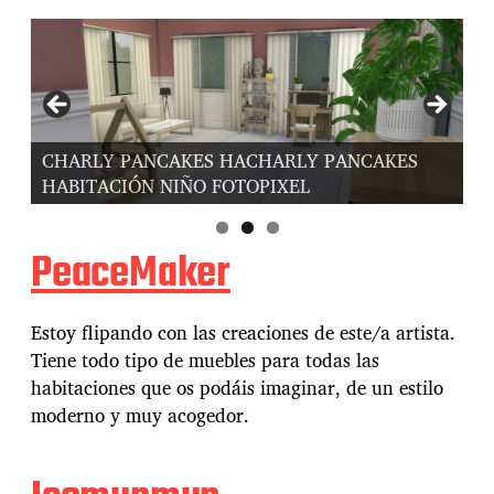
C
CHARLY PANCAKES COCINA FOTOPIXEL
F
PeaceMaker
Estoy flipando con las creaciones de este/a artista.
Tiene todo tipo de muebles para todas las
habitaciones que os podáis imaginar, de un estilo
moderno y muy acogedor.