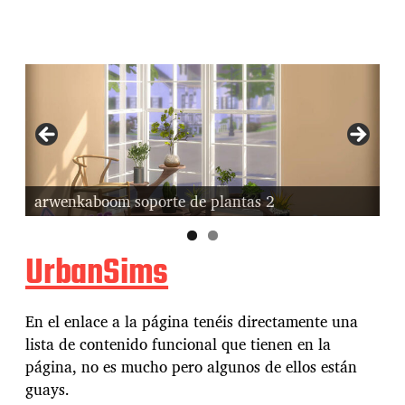
arwenkaboom soporte de plantas 1
ar
UrbanSims
En el enlace a la página tenéis directamente una
lista de contenido funcional que tienen en la
página, no es mucho pero algunos de ellos están
guays.