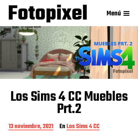
Menú
Los Sims 4 CC Muebles
Prt.2
F
13 noviembre, 2021
En
Los Sims 4 CC
e