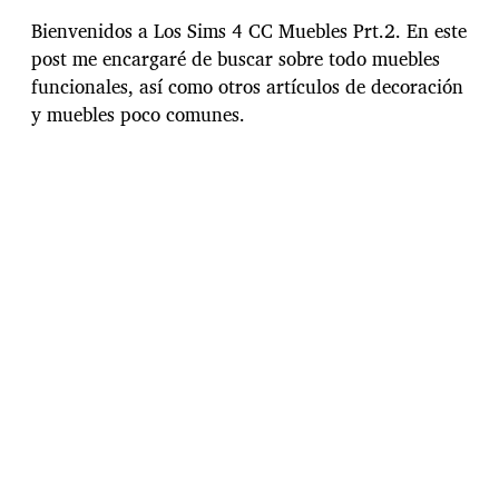
c
h
Bienvenidos a Los Sims 4 CC Muebles Prt.2. En este
a
post me encargaré de buscar sobre todo muebles
d
funcionales, así como otros artículos de decoración
e
l
y muebles poco comunes.
a
e
n
t
r
a
d
a