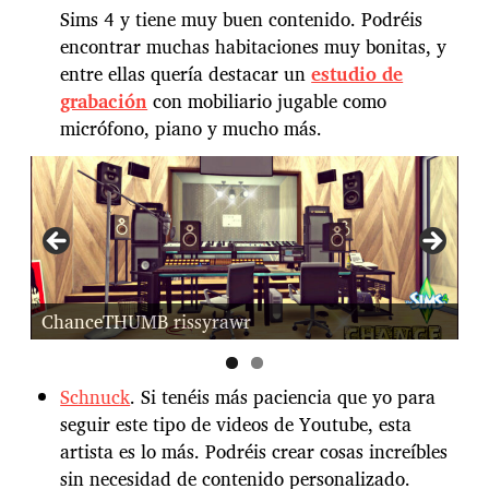
Sims 4 y tiene muy buen contenido. Podréis
encontrar muchas habitaciones muy bonitas, y
entre ellas quería destacar un
estudio de
grabación
con mobiliario jugable como
micrófono, piano y mucho más.
rissyrawr estudio de grabación los sims 4
C
Schnuck
. Si tenéis más paciencia que yo para
seguir este tipo de videos de Youtube, esta
artista es lo más. Podréis crear cosas increíbles
sin necesidad de contenido personalizado.