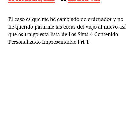
e
c
h
El caso es que me he cambiado de ordenador y no
a
he querido pasarme las cosas del viejo al nuevo así
d
que os traigo esta lista de Los Sims 4 Contenido
e
l
Personalizado Imprescindible Prt 1.
a
e
n
t
r
a
d
a