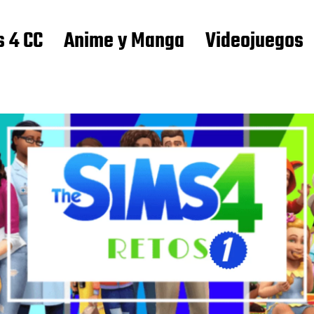
s 4 CC
Anime y Manga
Videojuegos