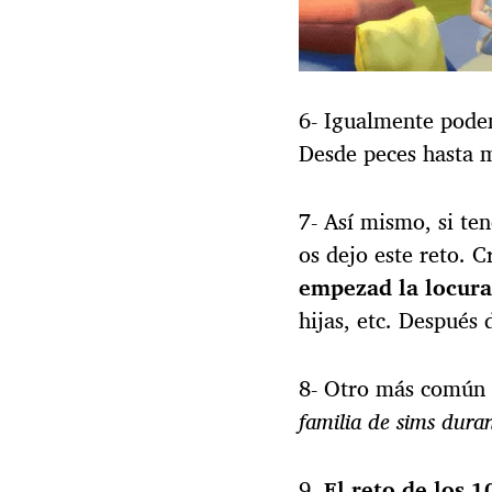
6- Igualmente pode
Desde peces hasta m
7- Así mismo, si ten
os dejo este reto. 
empezad la locura
hijas, etc. Después 
8- Otro más común
familia de sims dura
9-
El reto de los 1