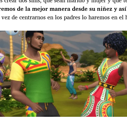
crear dos sims, que sean marido y mujer y que te
remos de la mejor manera desde su niñez y así
n vez de centrarnos en los padres lo haremos en el h