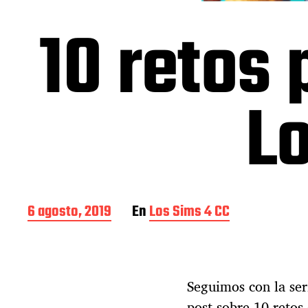
10 retos 
Lo
F
6 agosto, 2019
En
Los Sims 4 CC
e
c
h
a
Seguimos con la ser
d
e
post sobre 10 retos