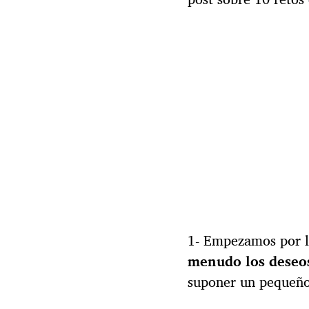
l
a
e
n
t
r
a
d
a
1- Empezamos por lo
menudo los deseos
suponer un pequeño