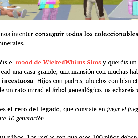
mos intentar
conseguir todos los coleccionable
inerales.
éis el
mood de WickedWhims Sims
y queréis un
Cread una casa grande, una mansión con muchas hab
 incestuosa
. Hijos con padres, abuelos con bisnie
de un rato mirad el árbol genealógico, os echareis 
 es
el reto del legado
, que consiste en
jugar el ju
nte 10 generación
.
00 niños.
Las reglas son que esos 100 niños deben