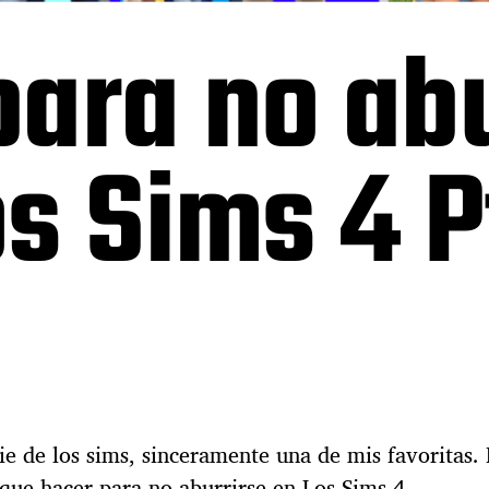
para no ab
s Sims 4 P
ie de los sims, sinceramente una de mis favoritas.
 que hacer para no aburrirse en Los Sims 4.