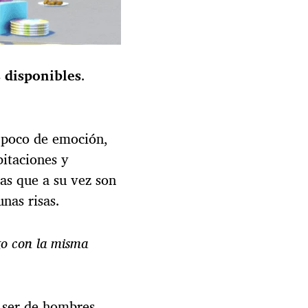
s disponibles
.
 poco de emoción,
itaciones y
tas que a su vez son
unas risas.
ego con la misma
 ser de hombres