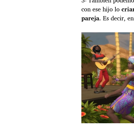
3- También podemos 
con ese hijo lo
cria
pareja
. Es decir, e