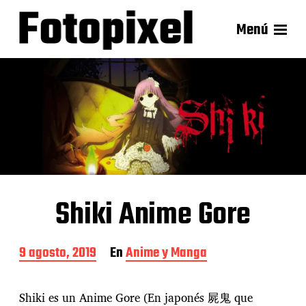
Menú
Shiki Anime Gore
F
9 agosto, 2019
En
Anime y Manga
e
c
h
Shiki es un Anime Gore (En japonés 屍鬼 que