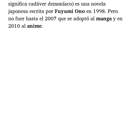
a
significa cadáver demoníaco) es una novela
d
japonesa escrita por
Fuyumi Ono
en 1998. Pero
e
l
no fuer hasta el 2007 que se adoptó al
manga
y en
a
2010 al
anime
.
e
n
t
r
a
d
a