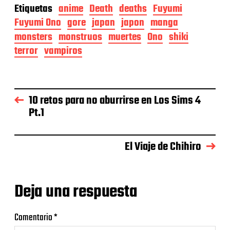
Etiquetas
anime
Death
deaths
Fuyumi
Fuyumi Ono
gore
japan
japon
manga
monsters
monstruos
muertes
Ono
shiki
terror
vampiros
10 retos para no aburrirse en Los Sims 4
Pt.1
El Viaje de Chihiro
Deja una respuesta
Comentario
*