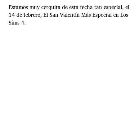
h
Estamos muy cerquita de esta fecha tan especial, el
a
14 de febrero, El San Valentín Más Especial en Los
d
Sims 4.
e
l
a
e
n
t
r
a
d
a