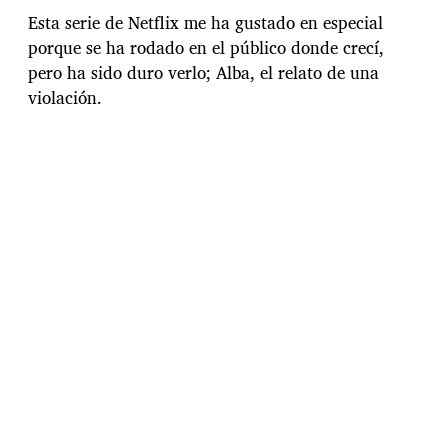
h
Esta serie de Netflix me ha gustado en especial
a
porque se ha rodado en el público donde crecí,
d
pero ha sido duro verlo; Alba, el relato de una
e
l
violación.
a
e
n
t
r
a
d
a