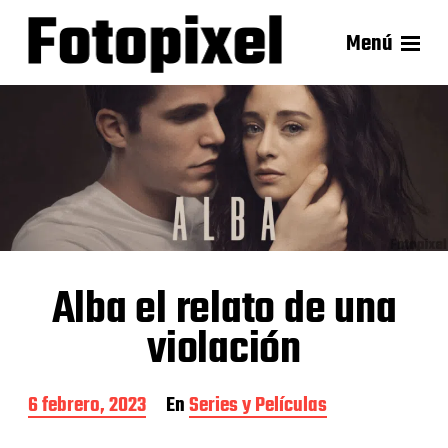
Menú
Alba el relato de una
violación
F
6 febrero, 2023
En
Series y Películas
e
c