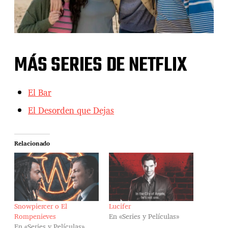
MÁS SERIES DE NETFLIX
El Bar
El Desorden que Dejas
Relacionado
Snowpiercer o El
Lucifer
Rompenieves
En «Series y Películas»
En «Series y Películas»