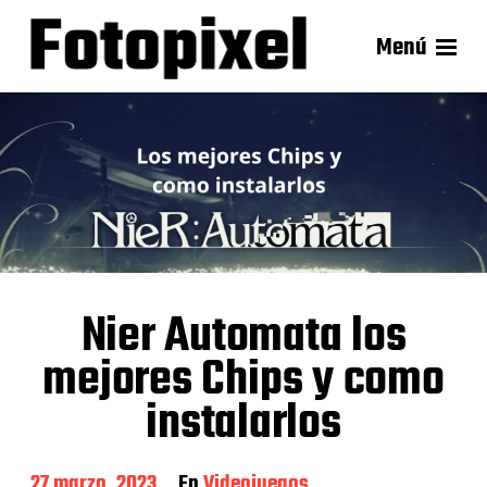
Menú
Nier Automata los
mejores Chips y como
instalarlos
F
27 marzo, 2023
En
Videojuegos