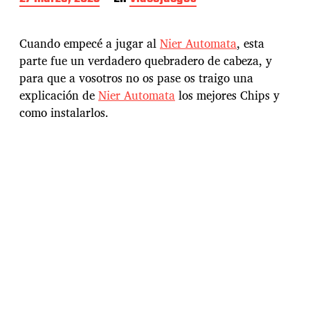
e
c
h
Cuando empecé a jugar al
Nier Automata
, esta
a
parte fue un verdadero quebradero de cabeza, y
d
para que a vosotros no os pase os traigo una
e
l
explicación de
Nier Automata
los mejores Chips y
a
como instalarlos.
e
n
t
r
a
d
a