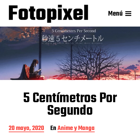
Menú
5 Centímetros Por
Segundo
F
20 mayo, 2020
En
Anime y Manga
e