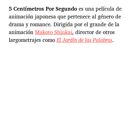
c
h
5 Centímetros Por Segundo
es una película de
a
animación japonesa que pertenece al género de
d
drama y romance. Dirigida por el grande de la
e
l
animación
Makoto Shinkai
, director de otros
a
largometrajes como
El Jardín de las Palabras
.
e
n
t
r
a
d
a