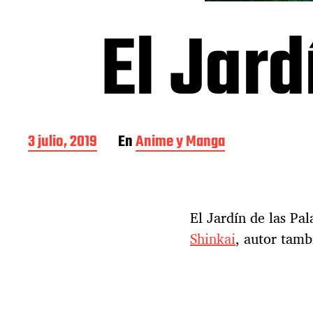
El Jard
F
3 julio, 2019
En
Anime y Manga
e
c
h
a
El Jardín de las Pa
d
e
Shinkai
, autor tam
l
a
e
n
t