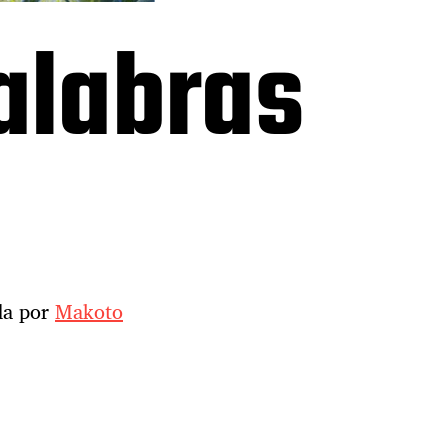
Palabras
ida por
Makoto