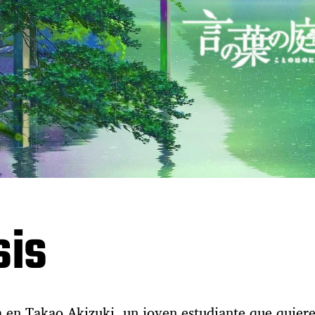
sis
ra en Takao Akizuki, un joven estudiante que quier