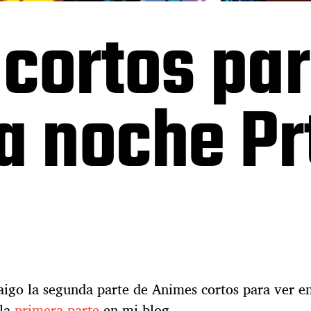
cortos par
a noche Prt
raigo la segunda parte de Animes cortos para ver e
 la
primera parte
en mi blog.