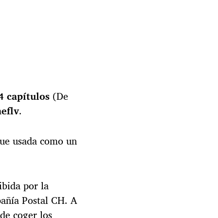
4 capítulos
(De
eflv
.
fue usada como un
ibida por la
pañía Postal CH. A
 de coger los