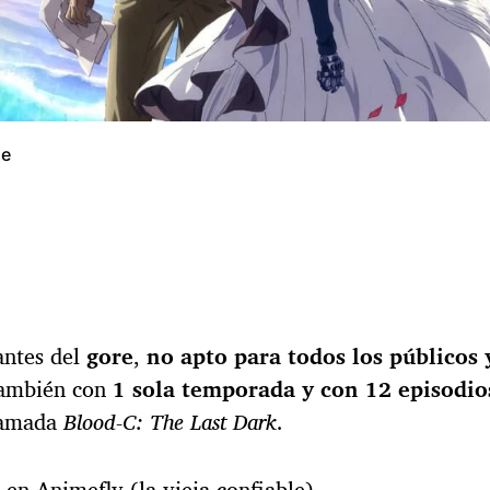
me
antes del
gore
,
no apto para todos los públicos 
También con
1 sola temporada y con 12 episodio
lamada
Blood-C: The Last Dark
.
 en Animeflv (la vieja confiable)