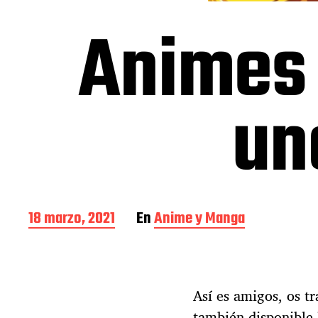
Animes 
un
F
18 marzo, 2021
En
Anime y Manga
e
c
h
a
Así es amigos, os t
d
e
también disponible