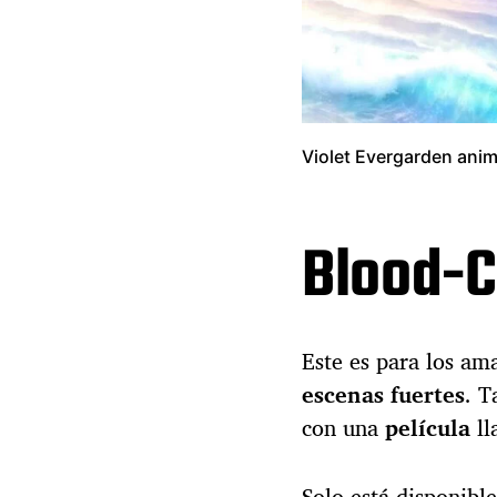
Violet Evergarden ani
Blood-C
Este es para los am
escenas fuertes
. 
con una
película
l
Solo está disponible