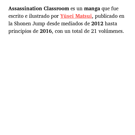
c
h
Assassination Classroom
es un
manga
que fue
a
escrito e ilustrado por
Yūsei
Matsui
, publicado en
d
la Shonen Jump desde mediados de
2012
hasta
e
l
principios de
2016
, con un total de 21 volúmenes.
a
e
n
t
r
a
d
a