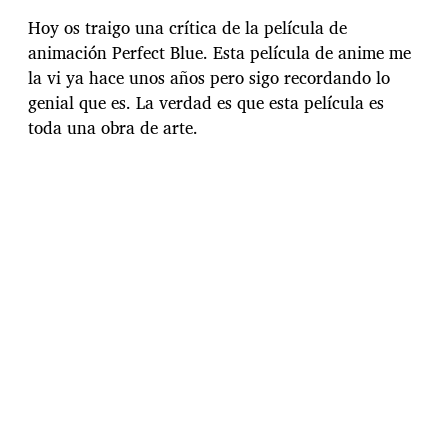
c
h
Hoy os traigo una crítica de la película de
a
animación Perfect Blue. Esta película de anime me
d
la vi ya hace unos años pero sigo recordando lo
e
l
genial que es. La verdad es que esta película es
a
toda una obra de arte.
e
n
t
r
a
d
a