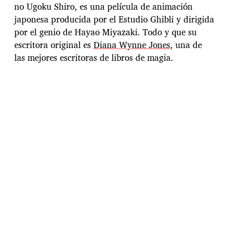
a
no Ugoku Shiro, es una película de animación
d
japonesa producida por el
Estudio Ghibli
y dirigida
e
l
por el genio de
Hayao Miyazaki
. Todo y que su
a
escritora original es
Diana Wynne Jones
, una de
e
las mejores escritoras de libros de magia.
n
t
r
a
d
a