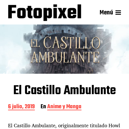
Menú
El Castillo Ambulante
F
6 julio, 2019
En
Anime y Manga
e
c
h
El Castillo Ambulante, originalmente titulado Howl