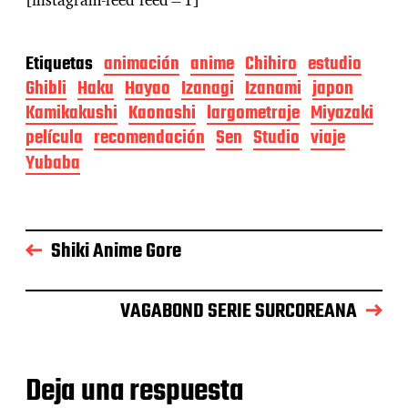
Etiquetas
animación
anime
Chihiro
estudio
Ghibli
Haku
Hayao
Izanagi
Izanami
japon
Kamikakushi
Kaonashi
largometraje
Miyazaki
película
recomendación
Sen
Studio
viaje
Yubaba
Shiki Anime Gore
VAGABOND SERIE SURCOREANA
Deja una respuesta