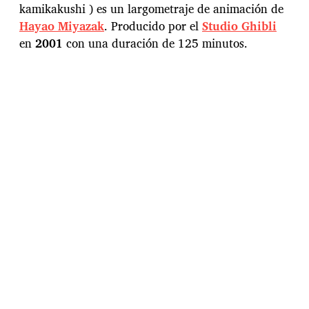
a
kamikakushi ) es un largometraje de animación de
d
Hayao Miyazak
. Producido por el
Studio Ghibli
e
l
en
2001
con una duración de 125 minutos.
a
e
n
t
r
a
d
a