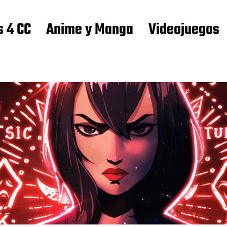
s 4 CC
Anime y Manga
Videojuegos