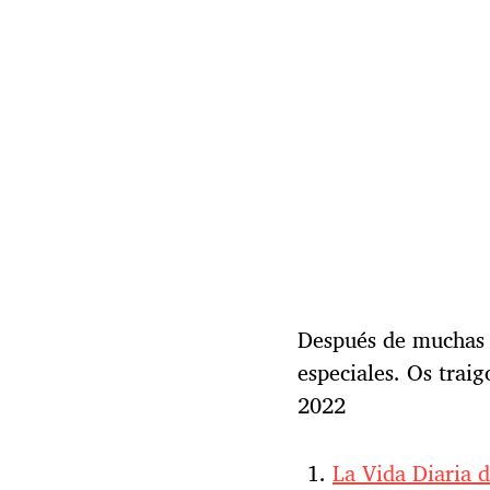
l
a
e
n
t
r
a
d
a
Después de muchas 
especiales. Os trai
2022
La Vida Diaria 