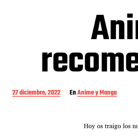
Ani
recome
F
27 diciembre, 2022
En
Anime y Manga
e
c
h
a
Hoy os traigo los 
d
e