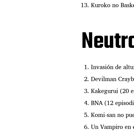
Kuroko no Baske
Neutr
Invasión de altu
Devilman Crayb
Kakegurui (20 e
BNA (12 episodi
Komi-san no pue
Un Vampiro en e