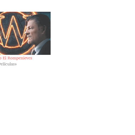
o El Rompenieves
Películas»