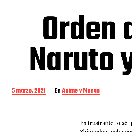
Orden 
Naruto 
F
5 marzo, 2021
En
Anime y Manga
e
c
h
a
Es frustrante lo sé,
d
e
Shippuden incluyend