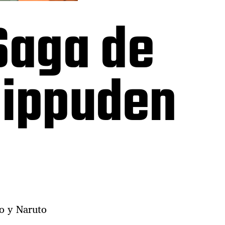
Saga de
hippuden
to y Naruto