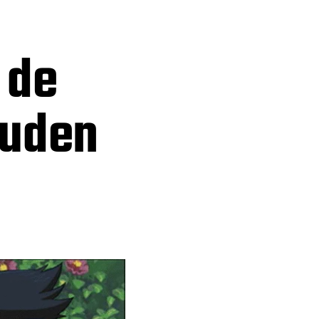
 de
puden