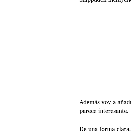
l
a
e
n
t
r
a
d
a
Además voy a añadi
parece interesante.
De una forma clara, 