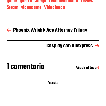
game
guerra
Juego
recomendación
review
Steam
videogame
Videojuego
Phoenix Wright: Ace Attorney Trilogy
Cosplay con Aliexpress
1 comentario
Añade el tuyo
Anuncios