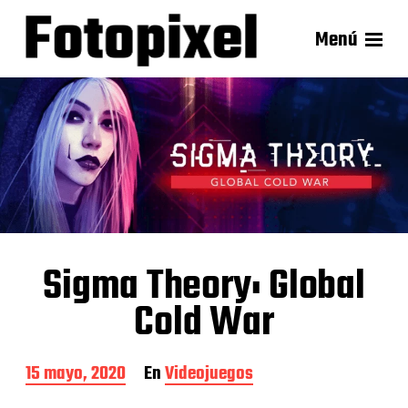
Menú
Sigma Theory: Global
Cold War
F
15 mayo, 2020
En
Videojuegos
e