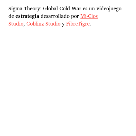
c
h
Sigma Theory: Global Cold War es un videojuego
a
de
estrategia
desarrollado por
Mi-Clos
d
Studio
,
Goblinz Studio
y
FibreTigre
.
e
l
a
e
n
t
r
a
d
a