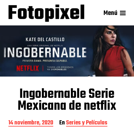
Menú
Ingobernable Serie
Mexicana de netflix
F
14 noviembre, 2020
En
Series y Películas
e