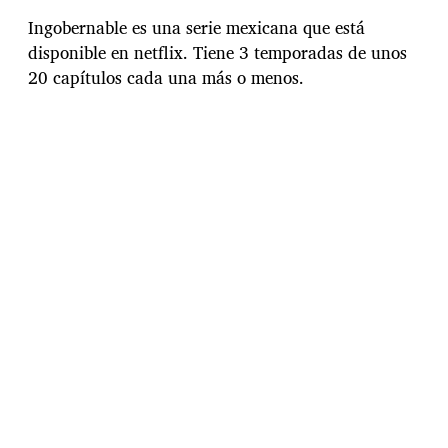
c
h
Ingobernable es una serie mexicana que está
a
disponible en netflix. Tiene 3 temporadas de unos
d
20 capítulos cada una más o menos.
e
l
a
e
n
t
r
a
d
a