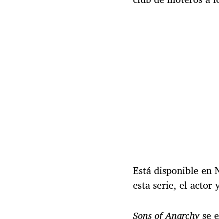
l
a
e
n
t
r
a
d
a
Está disponible en 
esta serie, el actor
Sons of Anarchy
se e