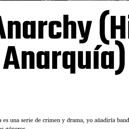
Anarchy (Hi
Anarquía)
a es una serie de crimen y drama, yo añadiría ban
os géneros.