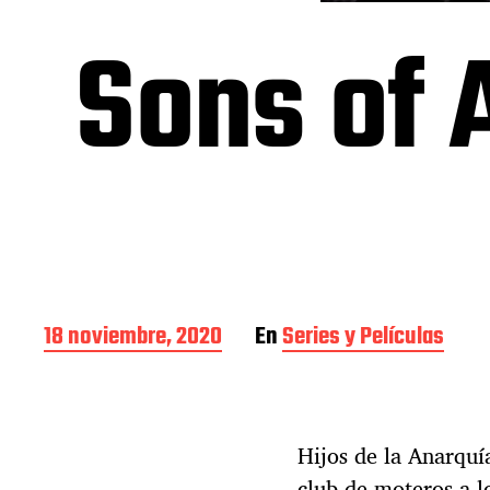
Sons of 
F
18 noviembre, 2020
En
Series y Películas
e
c
h
a
Hijos de la Anarquí
d
e
club de moteros a l