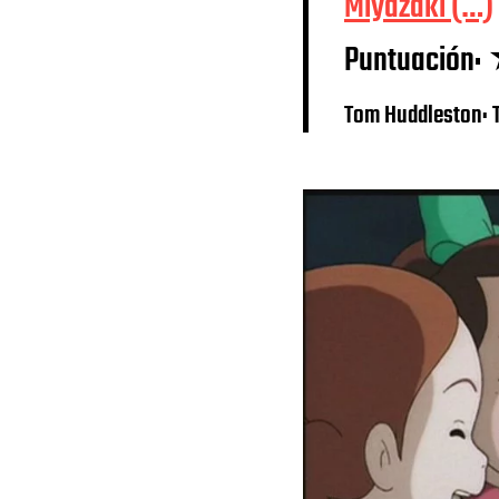
Miyazaki (…)
Puntuaci
Tom Huddleston: 