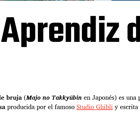
a Aprendiz 
de bruja
(
Majo no Takkyūbin
en Japonés) es una p
esa
producida por el famoso
Studio Ghibli
y escrita