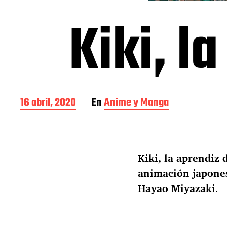
Kiki, l
F
16 abril, 2020
En
Anime y Manga
e
c
h
a
Kiki, la aprendiz 
d
e
animación japon
l
Hayao Miyazaki
.
a
e
n
t