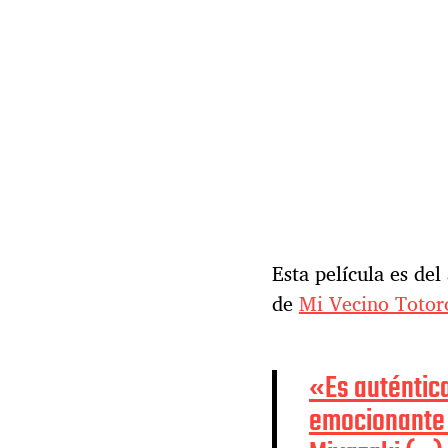
r
a
d
a
Esta película es de
de
Mi Vecino Totor
«Es auténtica
emocionante 