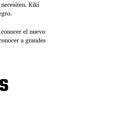
 necesiten. Kiki
egro.
á conocer el nuevo
 conocer a grandes
es