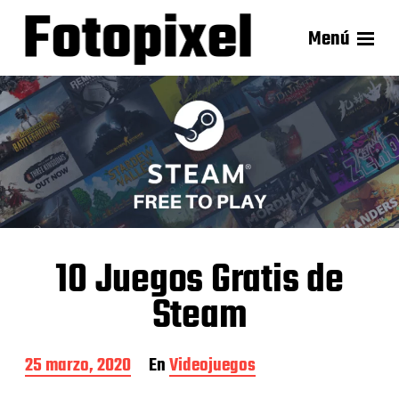
Menú
10 Juegos Gratis de
Steam
F
25 marzo, 2020
En
Videojuegos
e