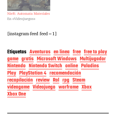
NieR: Automata Materiales
En «Videojuegos»
[instagram-feed feed=1]
Etiquetas
Aventuras
en linea
free
free to play
game
gratis
Microsoft Windows
Multijugador
Nintendo
Nintendo Switch
online
Paladins
Play
PlayStation 4
recomendación
recopilación
review
Rol
rpg
Steam
videogame
Videojuego
warframe
Xbox
Xbox One