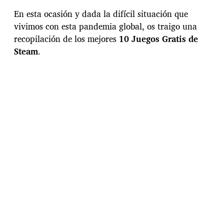
c
h
En esta ocasión y dada la difícil situación que
a
vivimos con esta pandemia global, os traigo una
d
recopilación de los mejores
10 Juegos Gratis de
e
l
Steam
.
a
e
n
t
r
a
d
a